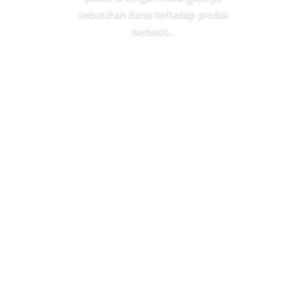
kebutuhan dunia terhadap produk
berbasis...
industri arang cangkang terus
menunjukkan perkembangan yang
positif di tengah meningkatnya